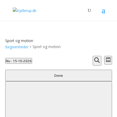
Sport og motion
Sport og motion
Begivenheder
Begive
Be
Nu
 - 
15-10-2026
Summa
Vie
Search
Hide
Søg
Select
filters
Nav
and
Filters
efter
date.
Changing
Done
begivenhed
Views
any
Navigat
of
the
form
inputs
will
cause