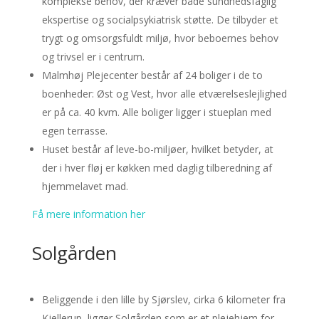
komplekse behov, der kræver både sundhedsfaglig
ekspertise og socialpsykiatrisk støtte. De tilbyder et
trygt og omsorgsfuldt miljø, hvor beboernes behov
og trivsel er i centrum.
Malmhøj Plejecenter består af 24 boliger i de to
boenheder: Øst og Vest, hvor alle etværelseslejlighed
er på ca. 40 kvm. Alle boliger ligger i stueplan med
egen terrasse.
Huset består af leve-bo-miljøer, hvilket betyder, at
der i hver fløj er køkken med daglig tilberedning af
hjemmelavet mad.
Få mere information her
Solgården
Beliggende i den lille by Sjørslev, cirka 6 kilometer fra
Kjellerup, ligger Solgården som er et plejehjem for