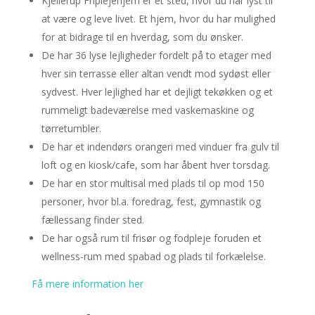
Kjellerup Friplejehjem er et sted, hvor du har lyst til
at være og leve livet. Et hjem, hvor du har mulighed
for at bidrage til en hverdag, som du ønsker.
De har 36 lyse lejligheder fordelt på to etager med
hver sin terrasse eller altan vendt mod sydøst eller
sydvest. Hver lejlighed har et dejligt tekøkken og et
rummeligt badeværelse med vaskemaskine og
tørretumbler.
De har et indendørs orangeri med vinduer fra gulv til
loft og en kiosk/cafe, som har åbent hver torsdag.
De har en stor multisal med plads til op mod 150
personer, hvor bl.a. foredrag, fest, gymnastik og
fællessang finder sted.
De har også rum til frisør og fodpleje foruden et
wellness-rum med spabad og plads til forkælelse.
Få mere information her