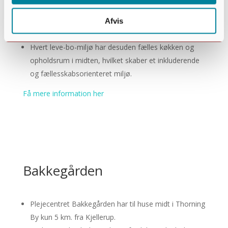
Fuglemosen, der er bygget i ét plan, er omgivet af en
rummelig have, der er afskærmet og giver tryghed
Afvis
og ro til beboerne.
Hvert leve-bo-miljø har desuden fælles køkken og
opholdsrum i midten, hvilket skaber et inkluderende
og fællesskabsorienteret miljø.
Få mere information her
Bakkegården
Plejecentret Bakkegården har til huse midt i Thorning
By kun 5 km. fra Kjellerup.