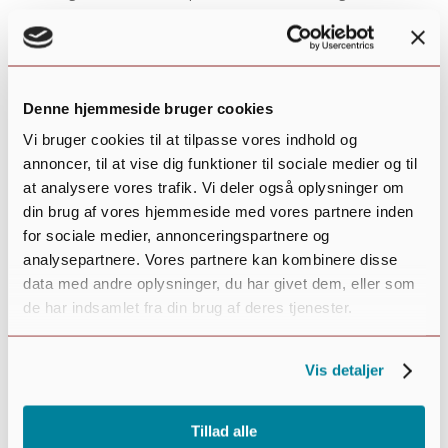
badeværelse.
Få mere information her
Fuglemosen
Denne hjemmeside bruger cookies
Vi bruger cookies til at tilpasse vores indhold og
annoncer, til at vise dig funktioner til sociale medier og til
Fuglemosen Plejecenter, centralt placeret i Kjellerup,
at analysere vores trafik. Vi deler også oplysninger om
er dedikeret til at imødekomme behovene hos svært
din brug af vores hjemmeside med vores partnere inden
demente borgere.
for sociale medier, annonceringspartnere og
Personalet, der er ansat på Fuglemosen Plejecenter,
analysepartnere. Vores partnere kan kombinere disse
er derfor trænet til at håndtere og støtte svært
data med andre oplysninger, du har givet dem, eller som
demente borgere med stor respekt og empati.
de har indsamlet fra din brug af deres tjenester.
Plejecentret består af 18 boliger fordelt på to leve-
bo-miljøer, der alle tilbyder det samme
Vis detaljer
komfortniveau. Hver bolig er udstyret med et lille
tekøkken, stue/soveværelse samt et toilet med bad
Tillad alle
og vaskesøjle.