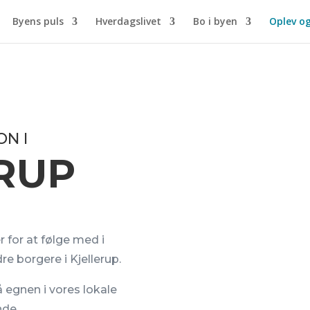
Byens puls
Hverdagslivet
Bo i byen
Oplev o
N I
RUP
r for at følge med i
 borgere i Kjellerup.
 egnen i vores lokale
nde.