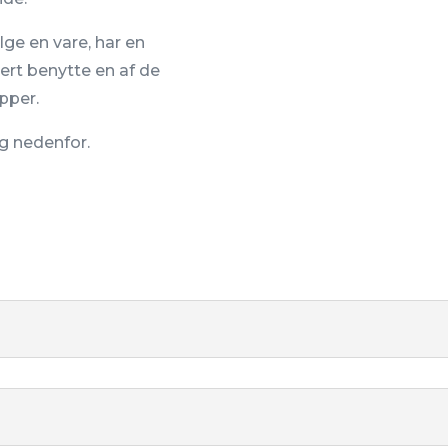
lge en vare, har en
ert benytte en af de
pper.
dig nedenfor.