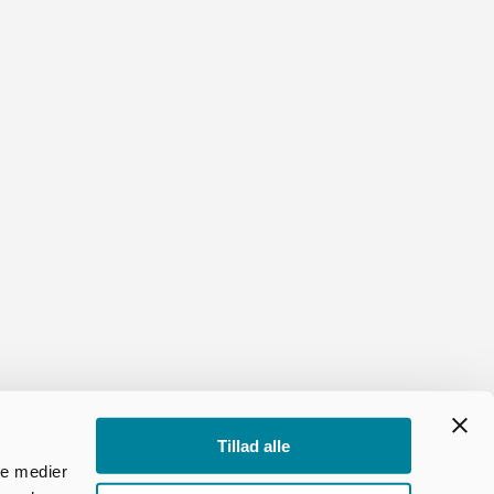
Industri
Her kan du få en oversigt over
de muligheder, som Kjellerup
byder på inden for industri og
store virksomheder.
Tillad alle
ale medier