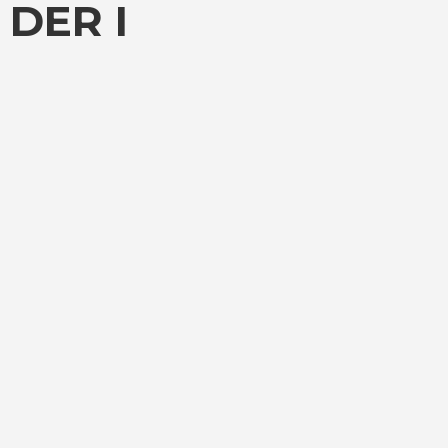
 DER I
Sundhed
Her kan du få en oversigt over
de muligheder, som Kjellerup
byder på inden for læge,
tandlæge osv.