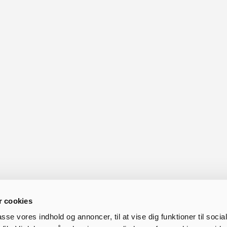
Restaurant
Her kan du få en oversigt over
de restaurant- og takeaway
muligheder, som Kjellerup
byder på.
 cookies
passe vores indhold og annoncer, til at vise dig funktioner til soci