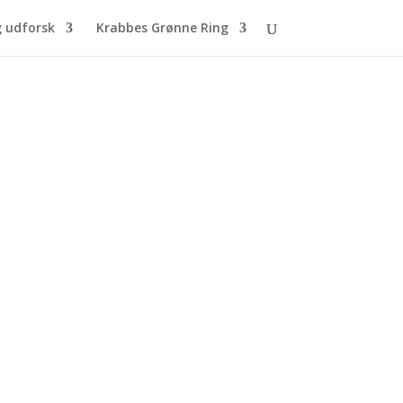
g udforsk
Krabbes Grønne Ring