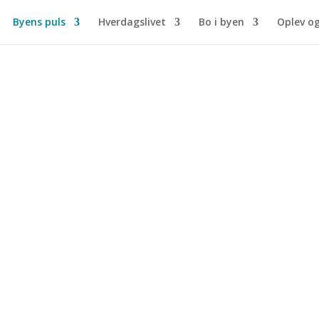
Byens puls
Hverdagslivet
Bo i byen
Oplev o