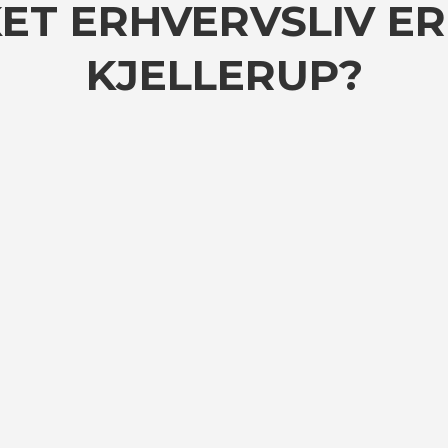
ET ERHVERVSLIV ER
KJELLERUP?
Hus, have og bil
Her kan du få en oversigt over
de muligheder, som Kjellerup
byder på inden for hus, have, bil
og meget mere.