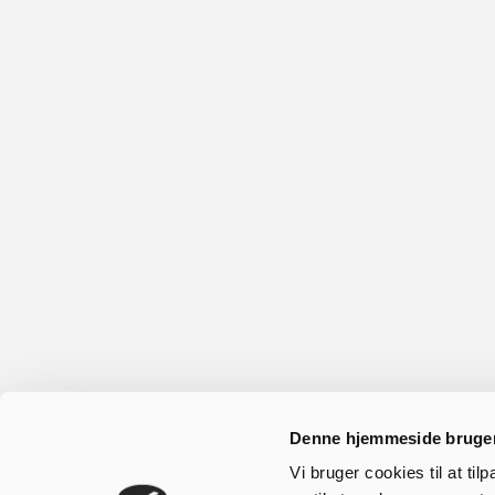
Servicevirksomheder
Her kan du få en oversigt over
de muligheder, som Kjellerup
byder på inden for
ejendomsmæglere osv.
Denne hjemmeside bruger
Vi bruger cookies til at til