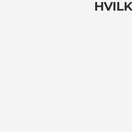
HVILK
Detailbutikker
Her kan du få en oversigt over
de indkøbs- og shopping
muligheder, som Kjellerup
byder på.