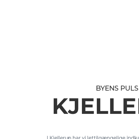
BYENS PULS 
KJELL
I Kjellerup har vi lettilgængelige in