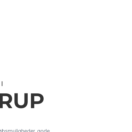
I
ERUP
dkøbsmuligheder, gode