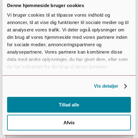
Denne hjemmeside bruger cookies
Vi bruger cookies til at tilpasse vores indhold og
annoncer, til at vise dig funktioner til sociale medier og til
at analysere vores trafik. Vi deler også oplysninger om
din brug af vores hjemmeside med vores partnere inden
for sociale medier, annonceringspartnere og
analysepartnere. Vores partnere kan kombinere disse
data med andre oplysninger, du har givet dem, eller som
de har indsamlet fra din brug af deres tjenester.
Week
Vælg
Kommende
Vis detaljer
dato.
Tillad alle
Filters
Changing
Done
any
of
Afvis
the
form