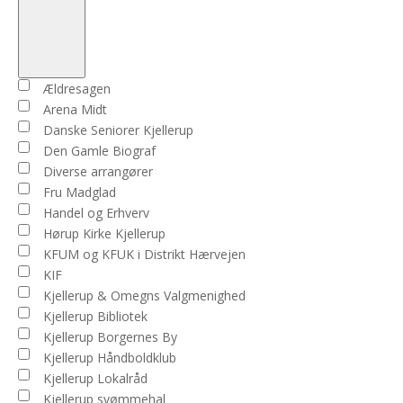
Open
filter
Close
Arrangører
Ældresagen
filter
Arena Midt
Danske Seniorer Kjellerup
Den Gamle Biograf
Diverse arrangører
Fru Madglad
Handel og Erhverv
Hørup Kirke Kjellerup
KFUM og KFUK i Distrikt Hærvejen
KIF
Kjellerup & Omegns Valgmenighed
Kjellerup Bibliotek
Kjellerup Borgernes By
Kjellerup Håndboldklub
Kjellerup Lokalråd
Kjellerup svømmehal