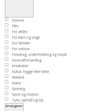
Open
filter
Close
Begivenhedstype
Diverse
filter
Film
For ældre
For børn og unge
For familier
For voksne
Foredrag, underholdning og musik
Generalforsamling
Kreativitet
Kultur, hygge eller kirke
Marked
Natur
Spisning
Sport og motion
Ture, ophold og lejr
Arrangører
: