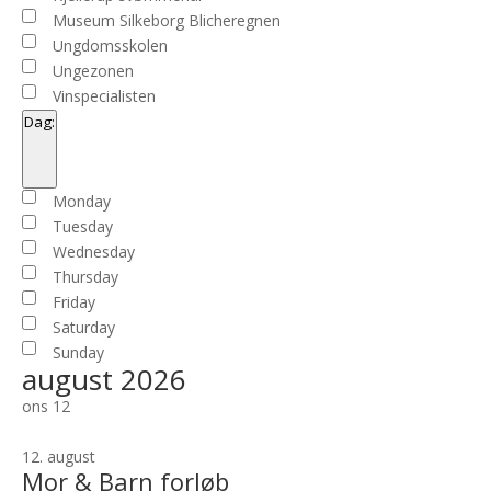
Museum Silkeborg Blicheregnen
Ungdomsskolen
Ungezonen
Vinspecialisten
Dag
:
Open
filter
Close
Dag
Monday
filter
Tuesday
Wednesday
Thursday
Friday
Saturday
Sunday
august 2026
ons
12
12. august
Mor & Barn forløb