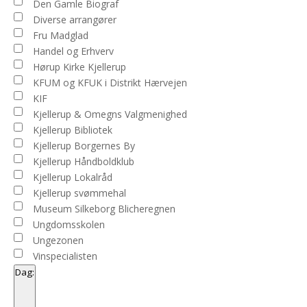
Den Gamle Biograf
Diverse arrangører
Fru Madglad
Handel og Erhverv
Hørup Kirke Kjellerup
KFUM og KFUK i Distrikt Hærvejen
KIF
Kjellerup & Omegns Valgmenighed
Kjellerup Bibliotek
Kjellerup Borgernes By
Kjellerup Håndboldklub
Kjellerup Lokalråd
Kjellerup svømmehal
Museum Silkeborg Blicheregnen
Ungdomsskolen
Ungezonen
Vinspecialisten
Dag
:
Open