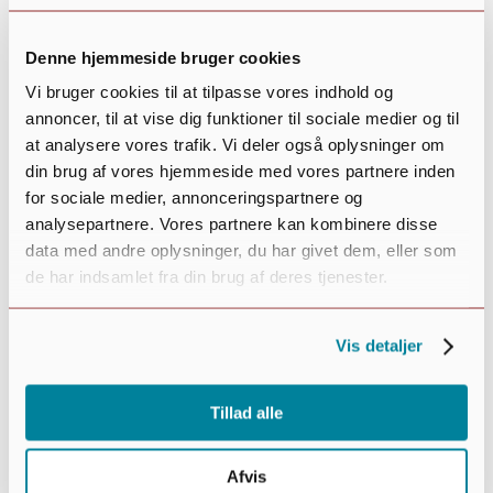
to
refresh
Denne hjemmeside bruger cookies
with
Vi bruger cookies til at tilpasse vores indhold og
the
filtered
annoncer, til at vise dig funktioner til sociale medier og til
results.
at analysere vores trafik. Vi deler også oplysninger om
din brug af vores hjemmeside med vores partnere inden
Clear
for sociale medier, annonceringspartnere og
Begivenhedstype
:
analysepartnere. Vores partnere kan kombinere disse
data med andre oplysninger, du har givet dem, eller som
de har indsamlet fra din brug af deres tjenester.
Vis detaljer
Open
filter
Close
Begivenhedstype
Diverse
Tillad alle
filter
Film
For ældre
Afvis
For børn og unge