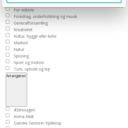
For familier
For voksne
Foredrag, underholdning og musik
Generalforsamling
Kreativitet
Kultur, hygge eller kirke
Marked
Natur
Spisning
Sport og motion
Ture, ophold og lejr
Arrangører
:
Open
filter
Close
Arrangører
Ældresagen
filter
Arena Midt
Danske Seniorer Kjellerup