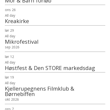
Mor & Barn forløb
ons
26
All day
Kreakirke
lør
29
All day
Mikrofestival
sep 2026
lør
12
All day
Høstfest & Den STORE markedsdag
lør
19
All day
Kjellerupegnens Filmklub &
Børnebiffen
okt 2026
ons
7