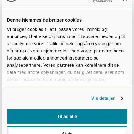
Open
Denne hjemmeside bruger cookies
filter
Close
Vi bruger cookies til at tilpasse vores indhold og
Begivenhedstype
Diverse
filter
annoncer, til at vise dig funktioner til sociale medier og til
Film
at analysere vores trafik. Vi deler også oplysninger om
For ældre
din brug af vores hjemmeside med vores partnere inden
For børn og unge
for sociale medier, annonceringspartnere og
For familier
For voksne
analysepartnere. Vores partnere kan kombinere disse
Foredrag, underholdning og musik
data med andre oplysninger, du har givet dem, eller som
Generalforsamling
de har indsamlet fra din brug af deres tjenester.
Kreativitet
Kultur, hygge eller kirke
Vis detaljer
Marked
Natur
Spisning
Tillad alle
Sport og motion
Ture, ophold og lejr
Afvis
Arrangører
: