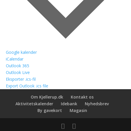
Google kalender
iCalendar
Outlook 365
Outlook Live
Eksporter .ics-fil
Export Outlook .ics file
Om Kjellerup.dk
Kontakt os
Aktivitetskalender
Idebank
Nyhedsbrev
By gavekort
Magasin