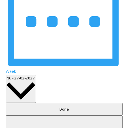
Week
Select
Nu
-
27-02-2027
date.
Filters
Changing
Done
any
of
the