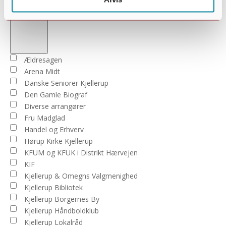
Open
filter
Close
Arrangører
Ældresagen
filter
Arena Midt
Danske Seniorer Kjellerup
Den Gamle Biograf
Diverse arrangører
Fru Madglad
Handel og Erhverv
Hørup Kirke Kjellerup
KFUM og KFUK i Distrikt Hærvejen
KIF
Kjellerup & Omegns Valgmenighed
Kjellerup Bibliotek
Kjellerup Borgernes By
Kjellerup Håndboldklub
Kjellerup Lokalråd