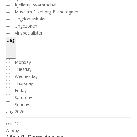
Kjellerup svømmehal
Museum Silkeborg Blicheregnen
Ungdomsskolen
Ungezonen
Vinspecialisten
Dag
:
Open
filter
Close
Dag
Monday
filter
Tuesday
Wednesday
Thursday
Friday
Saturday
Sunday
aug 2026
ons
12
All day