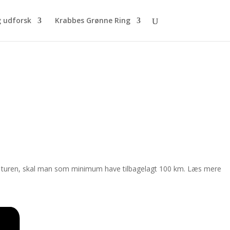
g udforsk
Krabbes Grønne Ring
en i turen, skal man som minimum have tilbagelagt 100 km. Læs mere