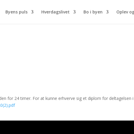
Byens puls
Hverdagslivet
Bo i byen
Oplev o
inden for 24 timer. For at kunne erhverve sig et diplom for deltagels
0(2).pdf