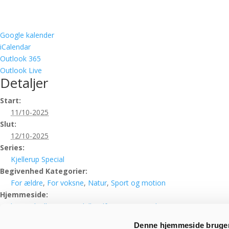
Google kalender
iCalendar
Outlook 365
Outlook Live
Detaljer
Start:
11/10-2025
Slut:
12/10-2025
Series:
Kjellerup Special
Begivenhed Kategorier:
For ældre
,
For voksne
,
Natur
,
Sport og motion
Hjemmeside:
https://kjellerupspecial.dk/pdf/2026/KS/Brochuer%20KS%2026%20
Denne hjemmeside bruger