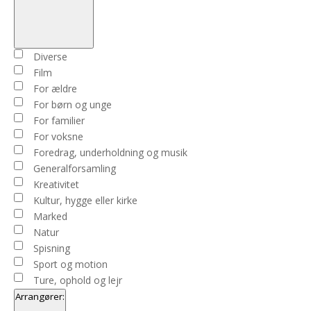
Open
filter
Close
Begivenhedstype
Diverse
filter
Film
For ældre
For børn og unge
For familier
For voksne
Foredrag, underholdning og musik
Generalforsamling
Kreativitet
Kultur, hygge eller kirke
Marked
Natur
Spisning
Sport og motion
Ture, ophold og lejr
Arrangører
: