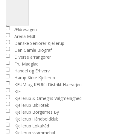
Open
filter
Close
Arrangører
Ældresagen
filter
Arena Midt
Danske Seniorer Kjellerup
Den Gamle Biograf
Diverse arrangører
Fru Madglad
Handel og Erhverv
Hørup Kirke Kjellerup
KFUM og KFUK i Distrikt Hærvejen
KIF
Kjellerup & Omegns Valgmenighed
Kjellerup Bibliotek
Kjellerup Borgernes By
Kjellerup Håndboldklub
Kjellerup Lokalråd
Kjellerup svømmehal