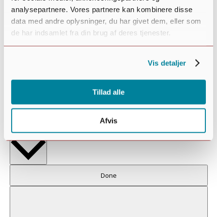
analysepartnere. Vores partnere kan kombinere disse
data med andre oplysninger, du har givet dem, eller som
de har indsamlet fra din brug af deres tjenester.
Vis detaljer
Tillad alle
Afvis
Week
Vælg
Kommende
dato.
Filters
Changing
Done
any
of
the
form