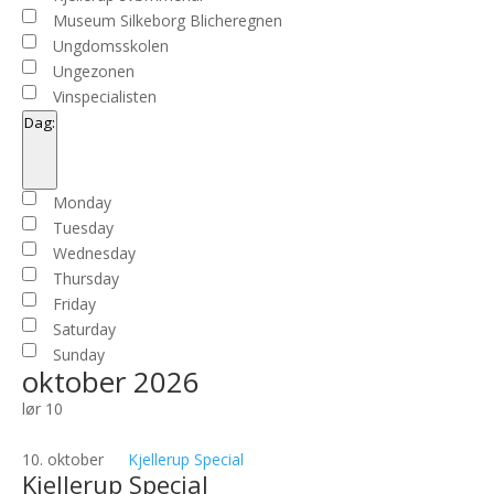
Museum Silkeborg Blicheregnen
Ungdomsskolen
Ungezonen
Vinspecialisten
Dag
:
Open
filter
Close
Dag
Monday
filter
Tuesday
Wednesday
Thursday
Friday
Saturday
Sunday
oktober 2026
lør
10
10. oktober
Kjellerup Special
Kjellerup Special