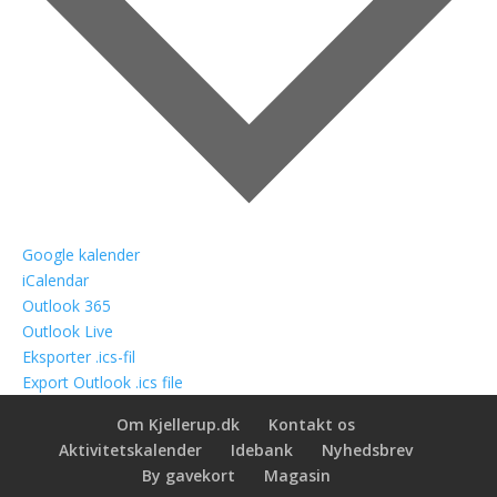
Google kalender
iCalendar
Outlook 365
Outlook Live
Eksporter .ics-fil
Export Outlook .ics file
Om Kjellerup.dk
Kontakt os
Aktivitetskalender
Idebank
Nyhedsbrev
By gavekort
Magasin