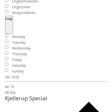
Ungdomsskolen
Ungezonen
Vinspecialisten
Dag
:
Open
filter
Close
Dag
Monday
filter
Tuesday
Wednesday
Thursday
Friday
Saturday
Sunday
okt 2026
lør
10
All day
Kjellerup Special