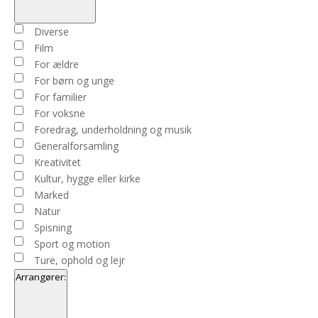
Open
filter
Close
Begivenhedstype
Diverse
filter
Film
For ældre
For børn og unge
For familier
For voksne
Foredrag, underholdning og musik
Generalforsamling
Kreativitet
Kultur, hygge eller kirke
Marked
Natur
Spisning
Sport og motion
Ture, ophold og lejr
Arrangører
: