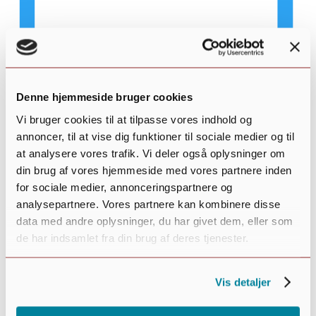
Denne hjemmeside bruger cookies
Vi bruger cookies til at tilpasse vores indhold og
annoncer, til at vise dig funktioner til sociale medier og til
at analysere vores trafik. Vi deler også oplysninger om
din brug af vores hjemmeside med vores partnere inden
Week
for sociale medier, annonceringspartnere og
Select
Nu
analysepartnere. Vores partnere kan kombinere disse
date.
Filters
Changing
data med andre oplysninger, du har givet dem, eller som
Done
any
de har indsamlet fra din brug af deres tjenester.
of
the
Vis detaljer
form
inputs