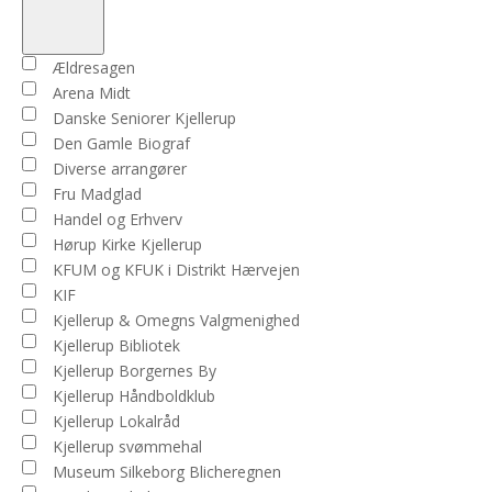
Open
filter
Close
Arrangører
Ældresagen
filter
Arena Midt
Danske Seniorer Kjellerup
Den Gamle Biograf
Diverse arrangører
Fru Madglad
Handel og Erhverv
Hørup Kirke Kjellerup
KFUM og KFUK i Distrikt Hærvejen
KIF
Kjellerup & Omegns Valgmenighed
Kjellerup Bibliotek
Kjellerup Borgernes By
Kjellerup Håndboldklub
Kjellerup Lokalråd
Kjellerup svømmehal
Museum Silkeborg Blicheregnen