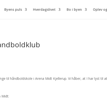
Byens puls
Hverdagslivet
Bo i byen
Oplev o
åndboldklub
 til håndboldskole i Arena Midt Kjellerup. Vi håber, at I har lyst til at
 Midt: