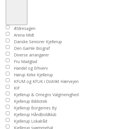
Open
filter
Close
Arrangører
Ældresagen
filter
Arena Midt
Danske Seniorer Kjellerup
Den Gamle Biograf
Diverse arrangører
Fru Madglad
Handel og Erhverv
Hørup Kirke Kjellerup
KFUM og KFUK i Distrikt Hærvejen
KIF
Kjellerup & Omegns Valgmenighed
Kjellerup Bibliotek
Kjellerup Borgernes By
Kjellerup Håndboldklub
Kjellerup Lokalråd
Kjellerup svømmehal