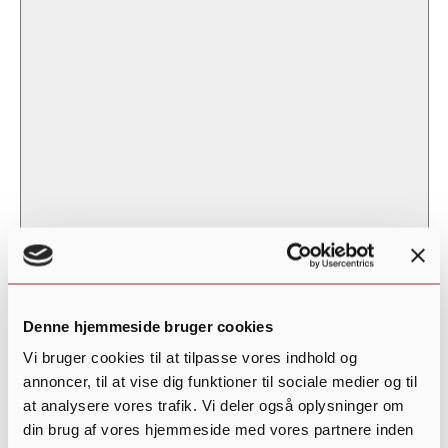
inputs
will
cause
the
list
of
events
to
refresh
with
the
filtered
results.
Denne hjemmeside bruger cookies
Clear
Vi bruger cookies til at tilpasse vores indhold og
Begivenhedstype
:
annoncer, til at vise dig funktioner til sociale medier og til
at analysere vores trafik. Vi deler også oplysninger om
din brug af vores hjemmeside med vores partnere inden