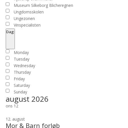
Museum Silkeborg Blicheregnen
Ungdomsskolen
Ungezonen
Vinspecialisten
Dag
:
Open
filter
Close
Dag
Monday
filter
Tuesday
Wednesday
Thursday
Friday
Saturday
Sunday
august 2026
ons
12
12. august
Mor & Barn forløb