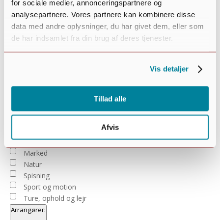
for sociale medier, annonceringspartnere og
analysepartnere. Vores partnere kan kombinere disse
Open
data med andre oplysninger, du har givet dem, eller som
filter
Close
de har indsamlet fra din brug af deres tjenester.
Begivenhedstype
Diverse
filter
Film
For ældre
Vis detaljer
For børn og unge
For familier
For voksne
Tillad alle
Foredrag, underholdning og musik
Generalforsamling
Afvis
Kreativitet
Kultur, hygge eller kirke
Marked
Natur
Spisning
Sport og motion
Ture, ophold og lejr
Arrangører
: