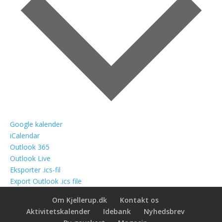
Google kalender
iCalendar
Outlook 365
Outlook Live
Eksporter .ics-fil
Export Outlook .ics file
Om Kjellerup.dk
Kontakt os
Aktivitetskalender
Idebank
Nyhedsbrev