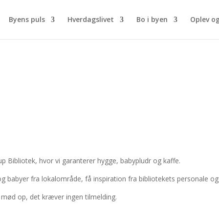
Byens puls
Hverdagslivet
Bo i byen
Oplev o
p Bibliotek, hvor vi garanterer hygge, babypludr og kaffe.
 babyer fra lokalområde, få inspiration fra bibliotekets personale og
e mød op, det kræver ingen tilmelding.