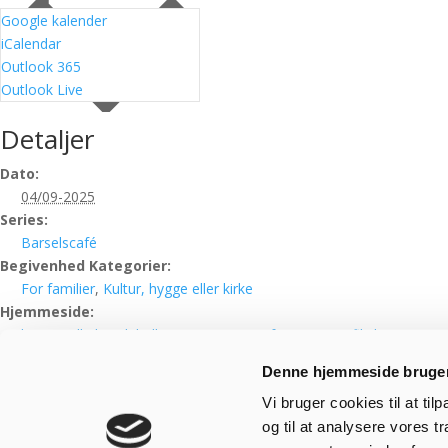
Google kalender
iCalendar
Outlook 365
Outlook Live
Detaljer
Dato:
04/09-2025
Series:
Barselscafé
Begivenhed Kategorier:
For familier
,
Kultur, hygge eller kirke
Hjemmeside:
https://silkeborgbib.dk/arrangementer?f%5B0%5D=filial%3A12
Arrangør
Denne hjemmeside bruger
Vi bruger cookies til at til
Kjellerup Bibliotek
og til at analysere vores 