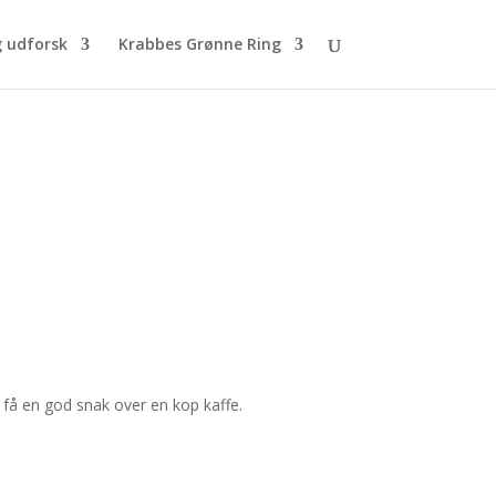
g udforsk
Krabbes Grønne Ring
 få en god snak over en kop kaffe.