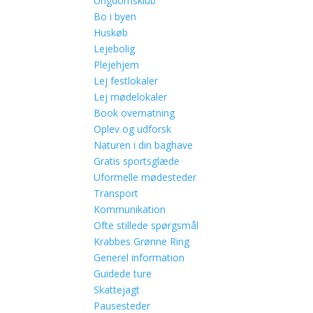
Ungdomsklub
Bo i byen
Huskøb
Lejebolig
Plejehjem
Lej festlokaler
Lej mødelokaler
Book overnatning
Oplev og udforsk
Naturen i din baghave
Gratis sportsglæde
Uformelle mødesteder
Transport
Kommunikation
Ofte stillede spørgsmål
Krabbes Grønne Ring
Generel information
Guidede ture
Skattejagt
Pausesteder