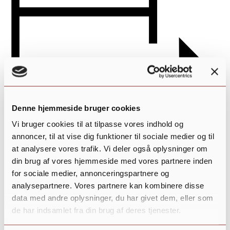
Denne hjemmeside bruger cookies
Vi bruger cookies til at tilpasse vores indhold og
annoncer, til at vise dig funktioner til sociale medier og til
Tilføj til kalender
at analysere vores trafik. Vi deler også oplysninger om
din brug af vores hjemmeside med vores partnere inden
for sociale medier, annonceringspartnere og
analysepartnere. Vores partnere kan kombinere disse
data med andre oplysninger, du har givet dem, eller som
de har indsamlet fra din brug af deres tjenester.