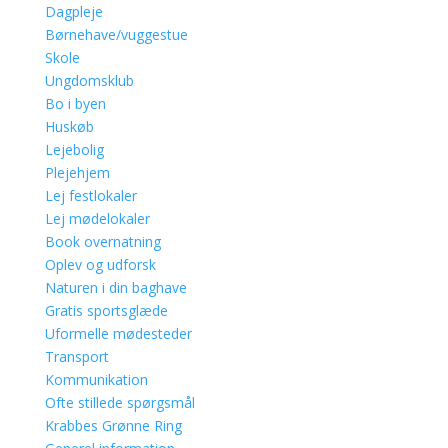
Dagpleje
Børnehave/vuggestue
Skole
Ungdomsklub
Bo i byen
Huskøb
Lejebolig
Plejehjem
Lej festlokaler
Lej mødelokaler
Book overnatning
Oplev og udforsk
Naturen i din baghave
Gratis sportsglæde
Uformelle mødesteder
Transport
Kommunikation
Ofte stillede spørgsmål
Krabbes Grønne Ring