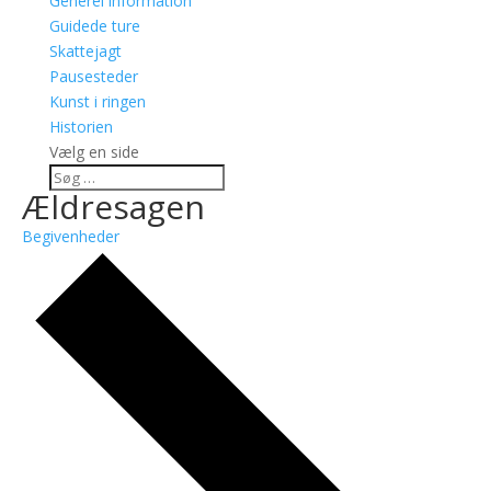
Generel information
Guidede ture
Skattejagt
Pausesteder
Kunst i ringen
Historien
Vælg en side
Ældresagen
Begivenheder