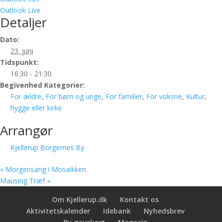
Outlook Live
Detaljer
Dato:
23. juni
Tidspunkt:
16:30 - 21:30
Begivenhed Kategorier:
For ældre
,
For børn og unge
,
For familier
,
For voksne
,
Kultur,
hygge eller kirke
Arrangør
Kjellerup Borgernes By
«
Morgensang i Mosaikken
Mausing Træf
»
Om Kjellerup.dk
Kontakt os
Aktivitetskalender
Idebank
Nyhedsbrev