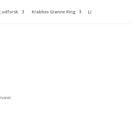
g udforsk
Krabbes Grønne Ring
varer.