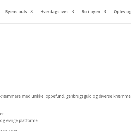
Byens puls
Hverdagslivet
Bo i byen
Oplev o
ne kræmmere med unikke loppefund, genbrugsguld og diverse kræmmer
er
r og øvrige platforme.