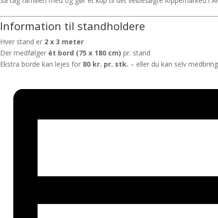
Så tag familien med og gør et kup til det velbesøgte loppemarked i A
Information til standholdere
Hver stand er
2 x 3 meter
Der medfølger
ét bord (75 x 180 cm)
pr. stand
Ekstra borde kan lejes for
80 kr. pr. stk.
– eller du kan selv medbrin