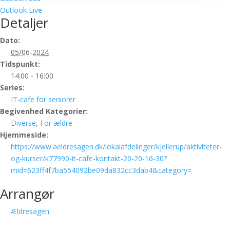
Outlook Live
Detaljer
Dato:
05/06-2024
Tidspunkt:
14:00 - 16:00
Series:
IT-cafe for seniorer
Begivenhed Kategorier:
Diverse
,
For ældre
Hjemmeside:
https://www.aeldresagen.dk/lokalafdelinger/kjellerup/aktiviteter-
og-kurser/k77990-it-cafe-kontakt-20-20-16-30?
mid=623ff4f7ba554092be09da832cc3dab4&category=
Arrangør
Ældresagen