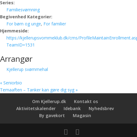
Series:
Familiesvømning
Begivenhed Kategorier:
For børn og unge
,
For familier
Hjemmeside:
https://kjellerupsvommeklub.dk/cms/ProfileMaintainEnrollment.as
TeamID=1531
Arrangør
Kjellerup svømmehal
«
Seniorbio
Temaaften – Tanker kan gøre dig syg
»
Om Kjellerup.dk
Kontakt os
Aktivitetskalender
Idebank
Nyhedsbrev
By gavekort
Magasin