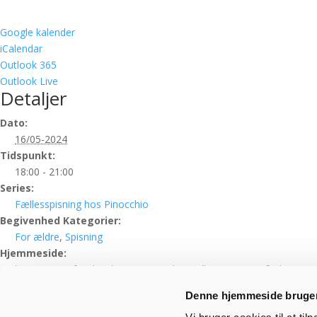
Google kalender
iCalendar
Outlook 365
Outlook Live
Detaljer
Dato:
16/05-2024
Tidspunkt:
18:00 - 21:00
Series:
Fællesspisning hos Pinocchio
Begivenhed Kategorier:
For ældre
,
Spisning
Hjemmeside:
https://www.facebook.com/PinocchioKjellerup/posts/pfbid
Arrangør
Denne hjemmeside bruger