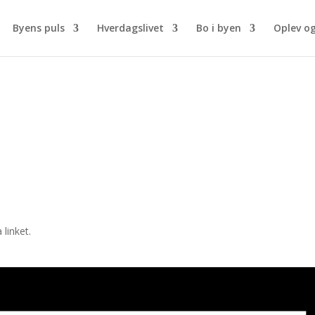
Byens puls
Hverdagslivet
Bo i byen
Oplev o
linket.