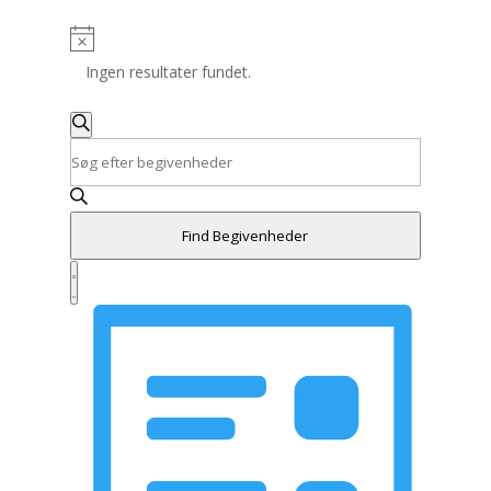
Ingen resultater fundet.
Begivenheder
Search
Søg
Skriv
efter
and
nøgleord.
begivenheder
Søg
Views
efter
Navigation
Find Begivenheder
Begivenheder
Begivenhed
på
Views
Summary
nøgleord.
Navigation