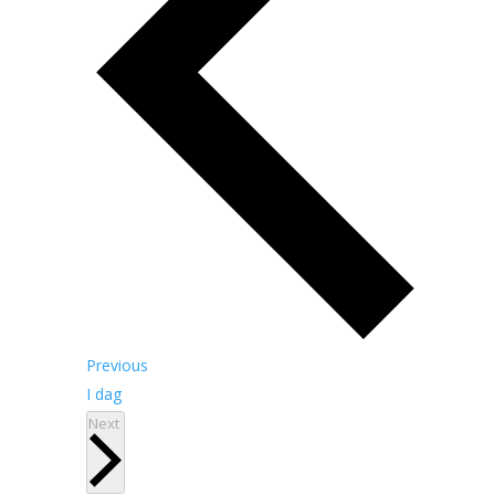
Begivenheder
Previous
I dag
Begivenheder
Next