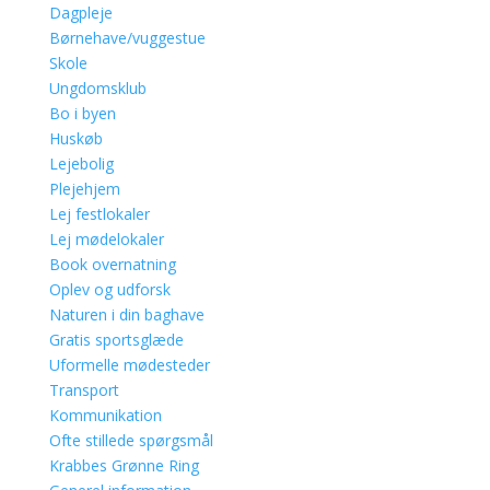
Dagpleje
Børnehave/vuggestue
Skole
Ungdomsklub
Bo i byen
Huskøb
Lejebolig
Plejehjem
Lej festlokaler
Lej mødelokaler
Book overnatning
Oplev og udforsk
Naturen i din baghave
Gratis sportsglæde
Uformelle mødesteder
Transport
Kommunikation
Ofte stillede spørgsmål
Krabbes Grønne Ring