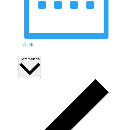
Week
Select
Kommende
date.