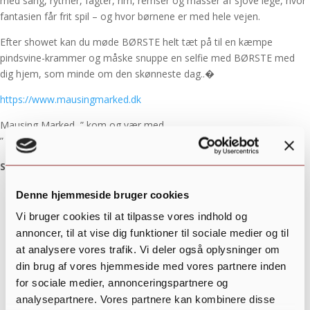
med sang, rytmer, fagter, rim, remser og masser af sjove lege, hvor
fantasien får frit spil – og hvor børnene er med hele vejen.
Efter showet kan du møde BØRSTE helt tæt på til en kæmpe
pindsvine-krammer og måske snuppe en selfie med BØRSTE med
dig hjem, som minde om den skønneste dag..�
https://www.mausingmarked.dk
Mausing Marked ” kom og vær med
”
https://youtu.be/IfAW8_YeRy0?si=Xy2UuylnPNUBgHwQ
Søndag den 5 Juli 11.00
Denne hjemmeside bruger cookies
Vi bruger cookies til at tilpasse vores indhold og
annoncer, til at vise dig funktioner til sociale medier og til
at analysere vores trafik. Vi deler også oplysninger om
din brug af vores hjemmeside med vores partnere inden
for sociale medier, annonceringspartnere og
analysepartnere. Vores partnere kan kombinere disse