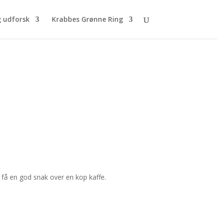
g udforsk
Krabbes Grønne Ring
 få en god snak over en kop kaffe.