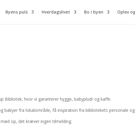
Byens puls
Hverdagslivet
Bo i byen
Oplev o
p Bibliotek, hvor vi garanterer hygge, babypludr og kaffe.
 babyer fra lokalområde, få inspiration fra bibliotekets personale og
e mød op, det kræver ingen tilmelding.