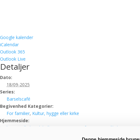
Google kalender
iCalendar
Outlook 365
Outlook Live
Detaljer
Dato:
18/09-2025
Series:
Barselscafé
Begivenhed Kategorier:
For familier
,
Kultur, hygge eller kirke
Hjemmeside:
https://silkeborgbib.dk/arrangementer?f%5B0%5D=filial%3A12
Denne hjemmeside bruger