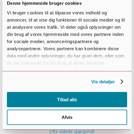
Aktiv fritid
Denne hjemmeside bruger cookies
Stillesiddende fritid
Vi bruger cookies til at tilpasse vores indhold og
Dagpleje
annoncer, til at vise dig funktioner til sociale medier og til
Børnehave/vuggestue
at analysere vores trafik. Vi deler også oplysninger om
Skole
din brug af vores hjemmeside med vores partnere inden
Ungdomsklub
for sociale medier, annonceringspartnere og
Bo i byen
analysepartnere. Vores partnere kan kombinere disse
Huskøb
data med andre oplysninger, du har givet dem, eller som
Lejebolig
Plejehjem
de har indsamlet fra din brug af deres tjenester.
Lej festlokaler
Lej mødelokaler
Vis detaljer
Book overnatning
Oplev og udforsk
Naturen i din baghave
Tillad alle
Gratis sportsglæde
Uformelle mødesteder
Afvis
Transport
Kommunikation
Ofte stillede spørgsmål