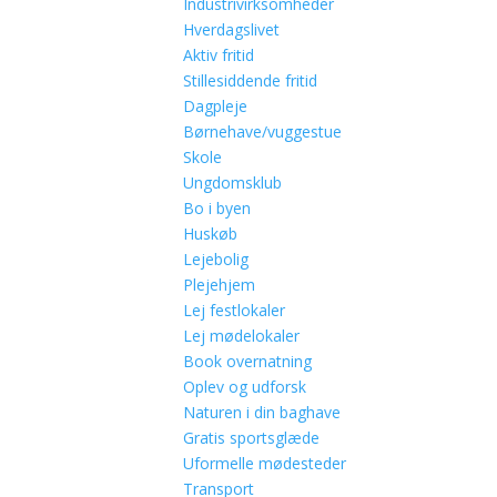
Industrivirksomheder
Hverdagslivet
Aktiv fritid
Stillesiddende fritid
Dagpleje
Børnehave/vuggestue
Skole
Ungdomsklub
Bo i byen
Huskøb
Lejebolig
Plejehjem
Lej festlokaler
Lej mødelokaler
Book overnatning
Oplev og udforsk
Naturen i din baghave
Gratis sportsglæde
Uformelle mødesteder
Transport