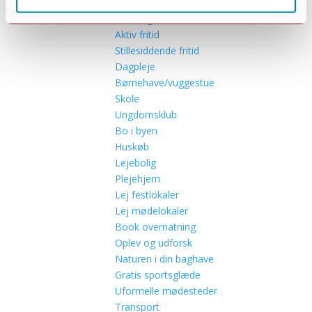
Industrivirksomheder
Hverdagslivet
Aktiv fritid
Stillesiddende fritid
Dagpleje
Børnehave/vuggestue
Skole
Ungdomsklub
Bo i byen
Huskøb
Lejebolig
Plejehjem
Lej festlokaler
Lej mødelokaler
Book overnatning
Oplev og udforsk
Naturen i din baghave
Gratis sportsglæde
Uformelle mødesteder
Transport