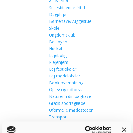
Aktiv fritid
Stillesiddende fritid
Dagpleje
Børnehave/vuggestue
Skole
Ungdomsklub
Bo i byen
Huskøb
Lejebolig
Plejehjem
Lej festlokaler
Lej mødelokaler
Book overnatning
Oplev og udforsk
Naturen i din baghave
Gratis sportsglæde
Uformelle mødesteder
Transport
Kommunikation
Ofte stillede spørgsmål