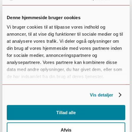
Krabbes Grønne Ring
Generel information
Denne hjemmeside bruger cookies
Guidede ture
Skattejagt
Vi bruger cookies til at tilpasse vores indhold og
Pausesteder
annoncer, til at vise dig funktioner til sociale medier og til
Kunst i ringen
at analysere vores trafik. Vi deler også oplysninger om
Historien
din brug af vores hjemmeside med vores partnere inden
Vælg en side
for sociale medier, annonceringspartnere og
Det sker
analysepartnere. Vores partnere kan kombinere disse
Aktivitetskalender
data med andre oplysninger, du har givet dem, eller som
Kjellerup magasinet
de har indsamlet fra din brug af deres tjenester.
Afholdte arrangementer
Nyeste indhold
Byens puls
Vis detaljer
Detailbutikker
Hus, have og bil
Sundhed
Tillad alle
Servicevirksomheder
Restauranter og takeaway
Afvis