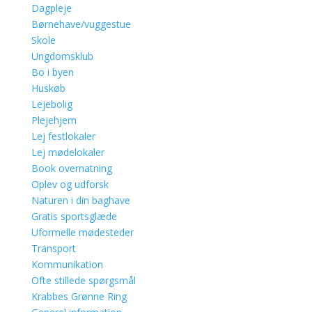
Dagpleje
Børnehave/vuggestue
Skole
Ungdomsklub
Bo i byen
Huskøb
Lejebolig
Plejehjem
Lej festlokaler
Lej mødelokaler
Book overnatning
Oplev og udforsk
Naturen i din baghave
Gratis sportsglæde
Uformelle mødesteder
Transport
Kommunikation
Ofte stillede spørgsmål
Krabbes Grønne Ring