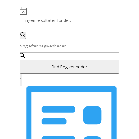
Ingen resultater fundet.
Begivenheder
Search
Søg
Skriv
efter
and
nøgleord.
begivenheder
Søg
Views
efter
Navigation
Find Begivenheder
Begivenheder
Begivenhed
på
Views
Summary
nøgleord.
Navigation