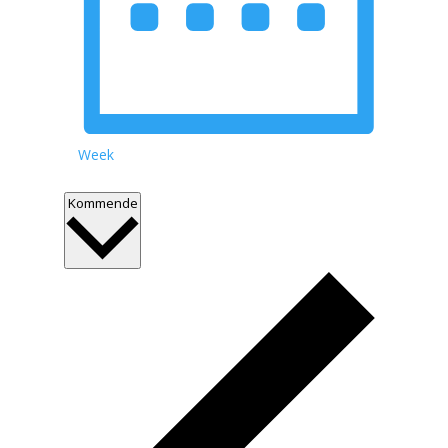
Week
Select
Kommende
date.