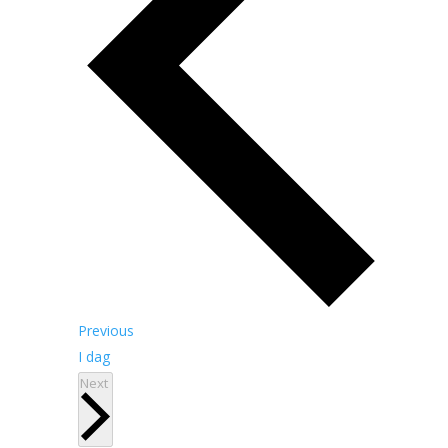
Begivenheder
Previous
I dag
Begivenheder
Next