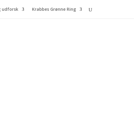
g udforsk
Krabbes Grønne Ring