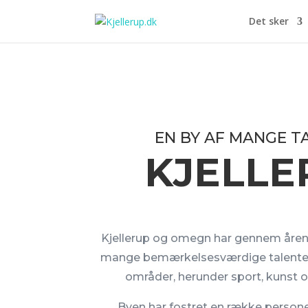
Det sker
EN BY AF MANGE T
KJELLE
Kjellerup og omegn har gennem åren
mange bemærkelsesværdige talenter 
områder, herunder sport, kunst 
Byen har fostret en række person