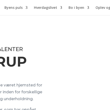
Byens puls
Hverdagslivet
Bo i byen
Oplev o
ALENTER
RUP
e været hjemsted for
inden for forskellige
og underholdning.
er, som har opnået