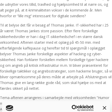
de udnytter vores tillid, travlhed og hjælpsomhed til at narre os, og
alt peger på, at it-kriminaliteten vokser i de kommende år. Men
hvorfor er ”lille mig” interessant for digitale svindlere?
Til at belyse det får vi besøg af Thomas Janke. IT-sikkerhed har i 25
år været Thomas Jankes store passion. Efter flere forskellige
sikkerhedsroller er han i dag IT-sikkerhedschef i en større dansk
virksomhed. Aftenen starter med et oplæg på 45-50 min. med
efterfølgende kaffepause og herefter tid til spørgsmål I oplægget
belyser Thomas Janke forskellige aspekter af hacking og cyber-
sikkerhed. Han forklarer forskellen mellem forskellige typer hackere
og om angreb på kritisk infrastruktur m.m. Vi bliver præsenteret for
forskellige taktikker og angrebsstrategier, som hackerne bruger, så vi
bliver opmærksomme på deres måde at arbejde på. Afslutningsvis vil
Thomas give en lang række gode råd, som skal hjælpe os med at
færdes sikkert på nettet.
Tema-aftenen arrangeres i samarbejde med virksomheden ”Humor
mod hacking”. Herfra vil deltagerne efterfølgende modtage et
Awareness-kursus, hvor man kan træne sin opmærksomhed på it-