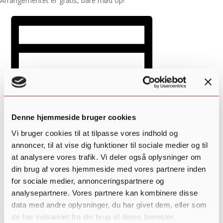
Arrangementet er gratis, bare mød op!
Denne hjemmeside bruger cookies
Vi bruger cookies til at tilpasse vores indhold og
annoncer, til at vise dig funktioner til sociale medier og til
at analysere vores trafik. Vi deler også oplysninger om
din brug af vores hjemmeside med vores partnere inden
Tilføj til kalender
for sociale medier, annonceringspartnere og
analysepartnere. Vores partnere kan kombinere disse
data med andre oplysninger, du har givet dem, eller som
de har indsamlet fra din brug af deres tjenester.