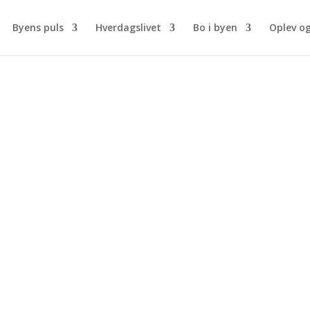
Byens puls
Hverdagslivet
Bo i byen
Oplev o