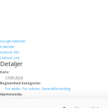
Google kalender
iCalendar
Outlook 365
Outlook Live
Detaljer
Dato:
17/09-2024
Begivenhed Kategorier:
For ældre
,
For voksne
,
Generalforsamling
Hjemmeside:
https://www.facebook.com/events/457057367124733