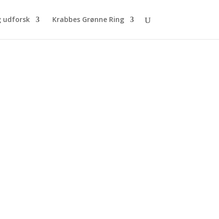
g udforsk
Krabbes Grønne Ring