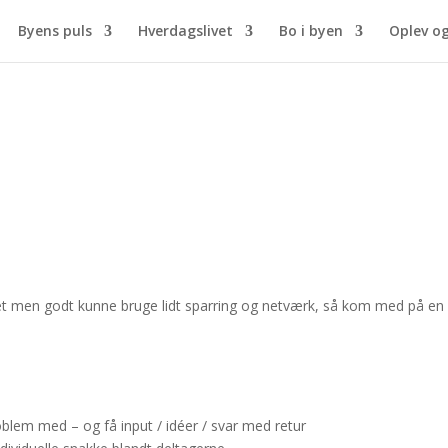
Byens puls
Hverdagslivet
Bo i byen
Oplev o
get men godt kunne bruge lidt sparring og netværk, så kom med på en
blem med – og få input / idéer / svar med retur