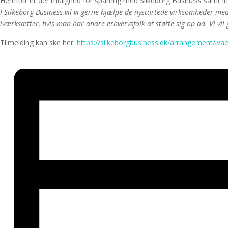
Herefter er der mulighed for sparring med Silkeborg Business samt in
I Silkeborg Business vil vi gerne hjælpe de nystartede virksomheder me
iværksætter, hvis man har andre erhvervsfolk at støtte sig op ad. Vi vil 
Tilmelding kan ske her:
https://silkeborgbusiness.dk/arrangement/iva