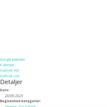
Google kalender
iCalendar
Outlook 365
Outlook Live
Detaljer
Dato:
20/08-2024
Begivenhed Kategorier:
Diverse
,
For voksne