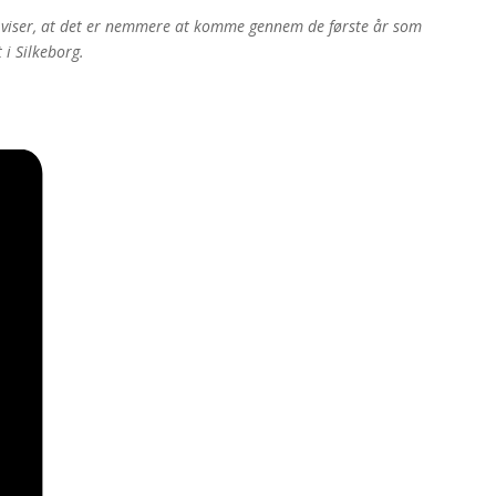
ing viser, at det er nemmere at komme gennem de første år som
 i Silkeborg.