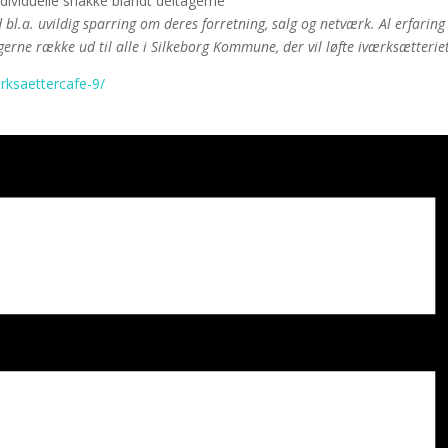
dividuelle snakke blandt deltagerne
d bl.a. uvildig sparring om deres forretning, salg og netværk. Al erfar
gerne række ud til alle i Silkeborg Kommune, der vil løfte iværksætteriet
erksaettercafe-9/