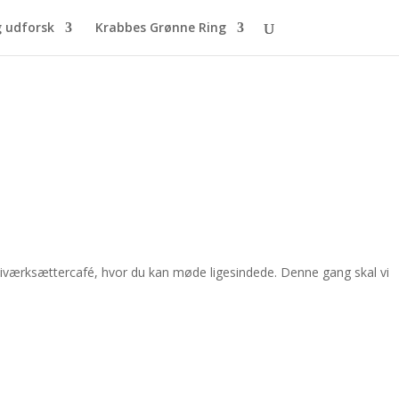
g udforsk
Krabbes Grønne Ring
 iværksættercafé, hvor du kan møde ligesindede. Denne gang skal vi