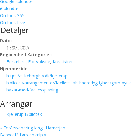
Google kalender
iCalendar
Outlook 365
Outlook Live
Detaljer
Dato:
17/03-2025
Begivenhed Kategorier:
For ældre
,
For voksne
,
Kreativitet
Hjemmeside:
https://silkeborgbib.dk/kjellerup-
bibliotek/arrangementer/faellesskab-baeredygtighed/garn-bytte-
bazar-med-faellesspisning
Arrangør
Kjellerup Bibliotek
«
Forårsvandring langs Hærvejen
Babycafé førstehjælp
»