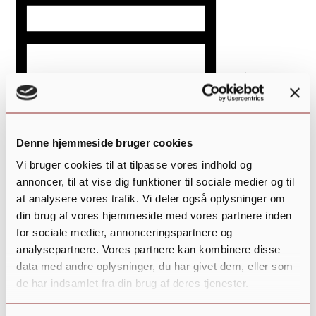
Denne hjemmeside bruger cookies
Vi bruger cookies til at tilpasse vores indhold og
annoncer, til at vise dig funktioner til sociale medier og til
at analysere vores trafik. Vi deler også oplysninger om
Tilføj til kalender
din brug af vores hjemmeside med vores partnere inden
for sociale medier, annonceringspartnere og
analysepartnere. Vores partnere kan kombinere disse
data med andre oplysninger, du har givet dem, eller som
de har indsamlet fra din brug af deres tjenester.