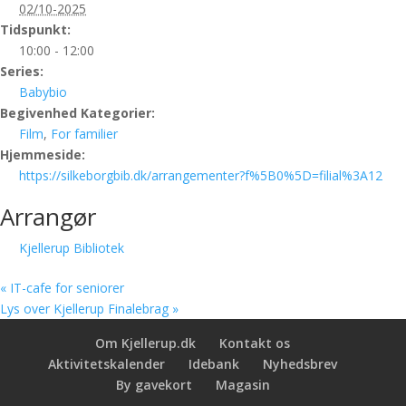
02/10-2025
Tidspunkt:
10:00 - 12:00
Series:
Babybio
Begivenhed Kategorier:
Film
,
For familier
Hjemmeside:
https://silkeborgbib.dk/arrangementer?f%5B0%5D=filial%3A12
Arrangør
Kjellerup Bibliotek
«
IT-cafe for seniorer
Lys over Kjellerup Finalebrag
»
Om Kjellerup.dk
Kontakt os
Aktivitetskalender
Idebank
Nyhedsbrev
By gavekort
Magasin