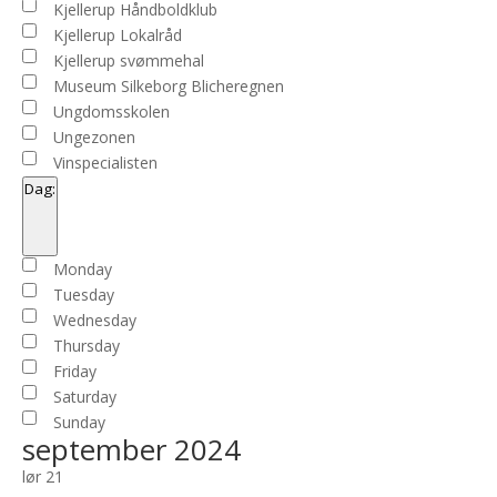
Kjellerup Håndboldklub
Kjellerup Lokalråd
Kjellerup svømmehal
Museum Silkeborg Blicheregnen
Ungdomsskolen
Ungezonen
Vinspecialisten
Dag
:
Open
filter
Close
Dag
Monday
filter
Tuesday
Wednesday
Thursday
Friday
Saturday
Sunday
september 2024
lør
21