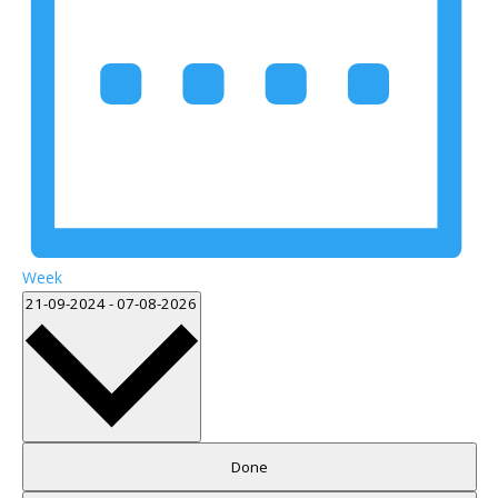
Week
Vælg
21-09-2024
-
07-08-2026
dato.
Filters
Changing
Done
any