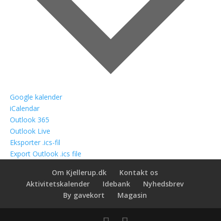
Google kalender
iCalendar
Outlook 365
Outlook Live
Eksporter .ics-fil
Export Outlook .ics file
Om Kjellerup.dk
Kontakt os
Aktivitetskalender
Idebank
Nyhedsbrev
By gavekort
Magasin