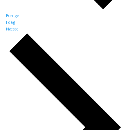
Begivenheder
Forrige
I dag
Begivenheder
Næste