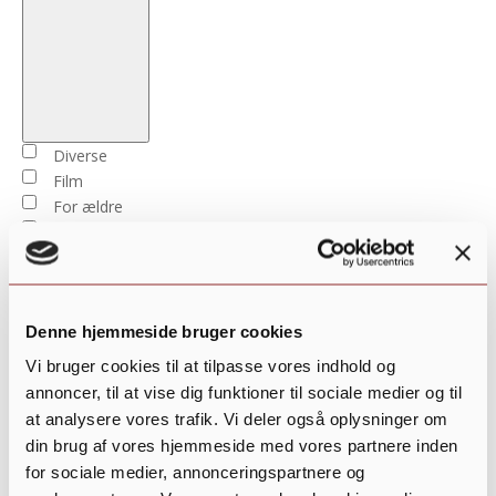
Open
filter
Close
Begivenhedstype
Diverse
filter
Film
For ældre
For børn og unge
For familier
For voksne
Foredrag, underholdning og musik
Denne hjemmeside bruger cookies
Generalforsamling
Kreativitet
Vi bruger cookies til at tilpasse vores indhold og
Kultur, hygge eller kirke
annoncer, til at vise dig funktioner til sociale medier og til
Marked
at analysere vores trafik. Vi deler også oplysninger om
Natur
din brug af vores hjemmeside med vores partnere inden
Spisning
for sociale medier, annonceringspartnere og
Sport og motion