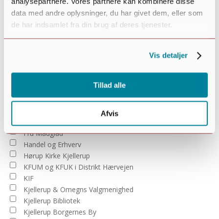
analysepartnere. Vores partnere kan kombinere disse
Ture, ophold og lejr
data med andre oplysninger, du har givet dem, eller som
Arrangører
:
de har indsamlet fra din brug af deres tjenester.
Vis detaljer
Open
filter
Close
Arrangører
Ældresagen
filter
Tillad alle
Arena Midt
Danske Seniorer Kjellerup
Den Gamle Biograf
Afvis
Diverse arrangører
Fru Madglad
Handel og Erhverv
Hørup Kirke Kjellerup
KFUM og KFUK i Distrikt Hærvejen
KIF
Kjellerup & Omegns Valgmenighed
Kjellerup Bibliotek
Kjellerup Borgernes By