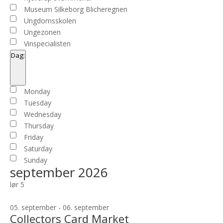
Museum Silkeborg Blicheregnen
Ungdomsskolen
Ungezonen
Vinspecialisten
Dag
:
Open
filter
Close
Dag
Monday
filter
Tuesday
Wednesday
Thursday
Friday
Saturday
Sunday
september 2026
lør
5
05. september
-
06. september
Collectors Card Market