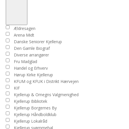
Open
filter
Close
Arrangører
Ældresagen
filter
Arena Midt
Danske Seniorer Kjellerup
Den Gamle Biograf
Diverse arrangører
Fru Madglad
Handel og Erhverv
Hørup Kirke Kjellerup
KFUM og KFUK i Distrikt Hærvejen
KIF
Kjellerup & Omegns Valgmenighed
Kjellerup Bibliotek
Kjellerup Borgernes By
Kjellerup Håndboldklub
Kjellerup Lokalråd
Kjellerup svømmehal