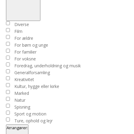
Open
filter
Close
Begivenhedstype
Diverse
filter
Film
For ældre
For børn og unge
For familier
For voksne
Foredrag, underholdning og musik
Generalforsamling
Kreativitet
Kultur, hygge eller kirke
Marked
Natur
Spisning
Sport og motion
Ture, ophold og lejr
Arrangører
: