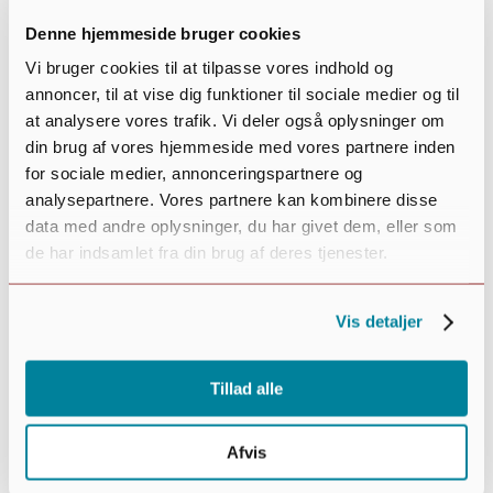
Denne hjemmeside bruger cookies
Vi bruger cookies til at tilpasse vores indhold og
annoncer, til at vise dig funktioner til sociale medier og til
at analysere vores trafik. Vi deler også oplysninger om
din brug af vores hjemmeside med vores partnere inden
for sociale medier, annonceringspartnere og
analysepartnere. Vores partnere kan kombinere disse
data med andre oplysninger, du har givet dem, eller som
de har indsamlet fra din brug af deres tjenester.
Week
Vælg
Kommende
Vis detaljer
dato.
Filters
Changing
Tillad alle
Done
any
of
Afvis
the
form